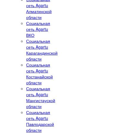
сеть Agartu
Алматинской
области
Социальная
сеть Agartu
ВКО
Социальная
сеть Agartu
Карагандинской
области
Социальная
сеть Agartu
Костанайской
области
Социальная
сеть Agartu
Мангистауской
области
Социальная
сеть Agartu
Павлодарской
области