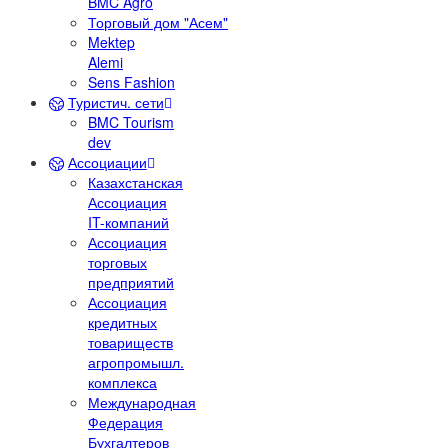
BMC Agro
Торговый дом "Асем"
Mektep
Alemi
Sens Fashion
Туристич. сети
BMC Tourism
dev
Ассоциации
Казахстанская
Ассоциация
IT-компаний
Ассоциация
торговых
предприятий
Ассоциация
кредитных
товариществ
агропромышл.
комплекса
Международная
Федерация
Бухгалтеров