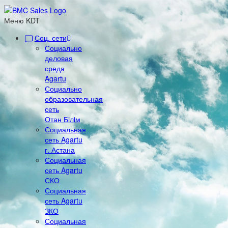
Меню KDT
Соц. сети
Социально
деловая
среда
Agartu
Социально
образовательная
сеть
Отан Бiлiм
Социальная
сеть Agartu
г. Астана
Социальная
сеть Agartu
СКО
Социальная
сеть Agartu
ЗКО
Социальная