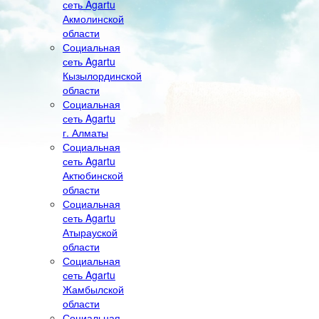
сеть Agartu
Акмолинской
области
Социальная
сеть Agartu
Кызылординской
области
Социальная
сеть Agartu
г. Алматы
Социальная
сеть Agartu
Актюбинской
области
Социальная
сеть Agartu
Атырауской
области
Социальная
сеть Agartu
Жамбылской
области
Социальная