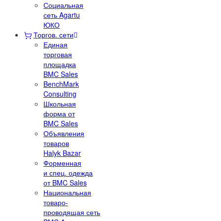
Социальная
сеть Agartu
ЮКО
Торгов. сети
Единая
торговая
площадка
BMC Sales
BenchMark
Consulting
Школьная
форма от
BMC Sales
Объявления
товаров
Halyk Bazar
Форменная
и спец. одежда
от BMC Sales
Национальная
товаро-
проводящая сеть