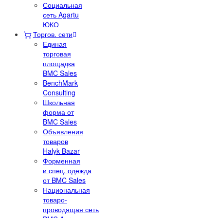
Социальная
сеть Agartu
ЮКО
Торгов. сети
Единая
торговая
площадка
BMC Sales
BenchMark
Consulting
Школьная
форма от
BMC Sales
Объявления
товаров
Halyk Bazar
Форменная
и спец. одежда
от BMC Sales
Национальная
товаро-
проводящая сеть