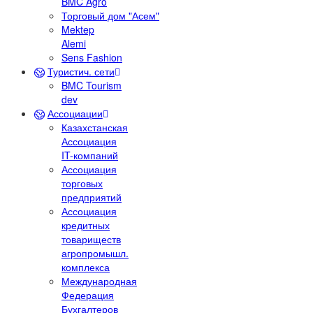
BMC Agro
Торговый дом "Асем"
Mektep
Alemi
Sens Fashion
Туристич. сети
BMC Tourism
dev
Ассоциации
Казахстанская
Ассоциация
IT-компаний
Ассоциация
торговых
предприятий
Ассоциация
кредитных
товариществ
агропромышл.
комплекса
Международная
Федерация
Бухгалтеров