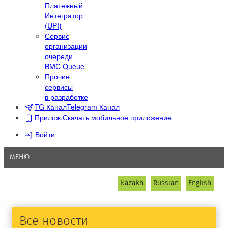
Платежный
Интегратор
(UPI)
Сервис
организации
очереди
BMC Queue
Прочие
сервисы
в разработке
TG Канал
Telegram Канал
Прилож.
Скачать мобильное приложение
Войти
МЕНЮ
Kazakh
Russian
English
Все новости