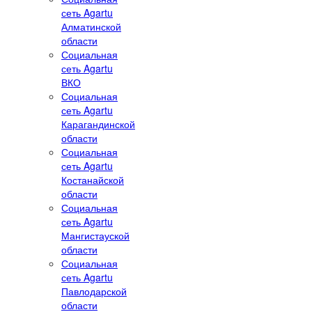
сеть Agartu
Алматинской
области
Социальная
сеть Agartu
ВКО
Социальная
сеть Agartu
Карагандинской
области
Социальная
сеть Agartu
Костанайской
области
Социальная
сеть Agartu
Мангистауской
области
Социальная
сеть Agartu
Павлодарской
области