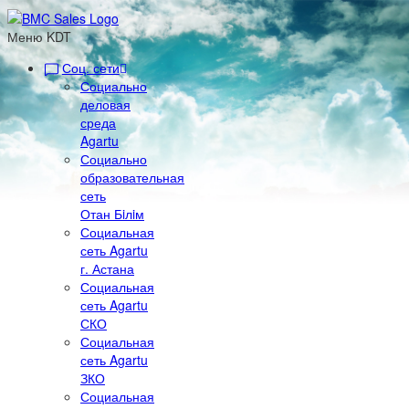
Меню KDT
Соц. сети
Социально
деловая
среда
Agartu
Социально
образовательная
сеть
Отан Бiлiм
Социальная
сеть Agartu
г. Астана
Социальная
сеть Agartu
СКО
Социальная
сеть Agartu
ЗКО
Социальная