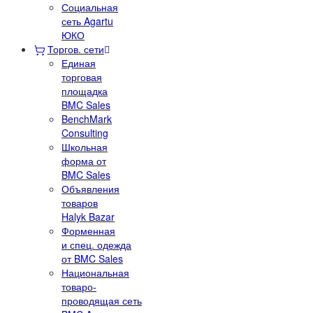
Социальная
сеть Agartu
ЮКО
Торгов. сети
Единая
торговая
площадка
BMC Sales
BenchMark
Consulting
Школьная
форма от
BMC Sales
Объявления
товаров
Halyk Bazar
Форменная
и спец. одежда
от BMC Sales
Национальная
товаро-
проводящая сеть