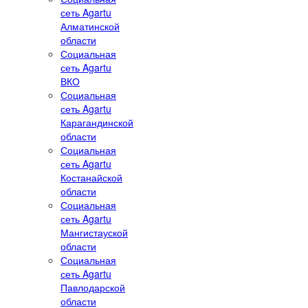
сеть Agartu
Алматинской
области
Социальная
сеть Agartu
ВКО
Социальная
сеть Agartu
Карагандинской
области
Социальная
сеть Agartu
Костанайской
области
Социальная
сеть Agartu
Мангистауской
области
Социальная
сеть Agartu
Павлодарской
области