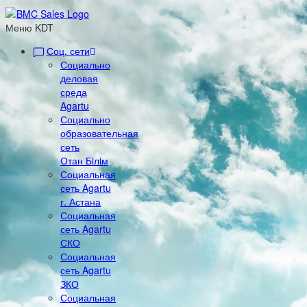
Меню KDT
Соц. сети
Социально
деловая
среда
Agartu
Социально
образовательная
сеть
Отан Бiлiм
Социальная
сеть Agartu
г. Астана
Социальная
сеть Agartu
СКО
Социальная
сеть Agartu
ЗКО
Социальная