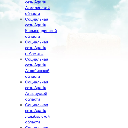
сеть Agartu
Акмолинской
области
Социальная
сеть Agartu
Кызылординской
области
Социальная
сеть Agartu
г. Алматы
Социальная
сеть Agartu
Актюбинской
области
Социальная
сеть Agartu
Атырауской
области
Социальная
сеть Agartu
Жамбылской
области
Социальная