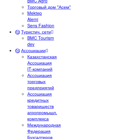
BMC Agro
Торговый дом "Асем"
Mektep
Alemi
Sens Fashion
Туристич. сети
BMC Tourism
dev
Ассоциации
Казахстанская
Ассоциация
IT-компаний
Ассоциация
торговых
предприятий
Ассоциация
кредитных
товариществ
агропромышл.
комплекса
Международная
Федерация
Бухгалтеров