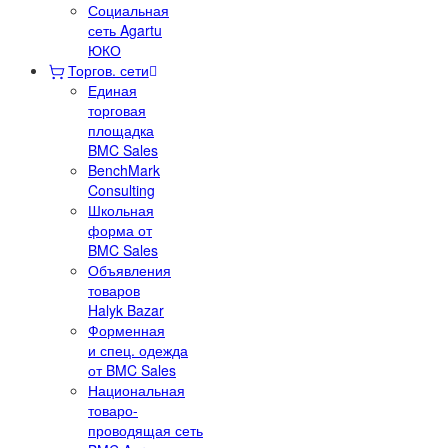
Социальная
сеть Agartu
ЮКО
Торгов. сети
Единая
торговая
площадка
BMC Sales
BenchMark
Consulting
Школьная
форма от
BMC Sales
Объявления
товаров
Halyk Bazar
Форменная
и спец. одежда
от BMC Sales
Национальная
товаро-
проводящая сеть