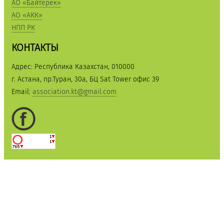
АО «Байтерек»
АО «АКК»
НПП РК
КОНТАКТЫ
Адрес: Республика Казахстан, 010000
г. Астана, пр.Туран, 30а, БЦ Sat Tower офис 39
Email:
association.kt@gmail.com