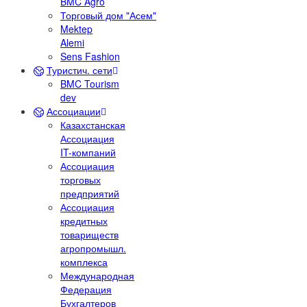
BMC Agro
Торговый дом "Асем"
Mektep
Alemi
Sens Fashion
Туристич. сети
BMC Tourism
dev
Ассоциации
Казахстанская
Ассоциация
IT-компаний
Ассоциация
торговых
предприятий
Ассоциация
кредитных
товариществ
агропромышл.
комплекса
Международная
Федерация
Бухгалтеров