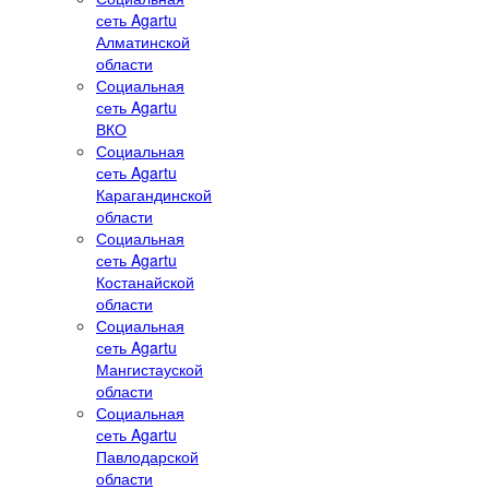
сеть Agartu
Алматинской
области
Социальная
сеть Agartu
ВКО
Социальная
сеть Agartu
Карагандинской
области
Социальная
сеть Agartu
Костанайской
области
Социальная
сеть Agartu
Мангистауской
области
Социальная
сеть Agartu
Павлодарской
области