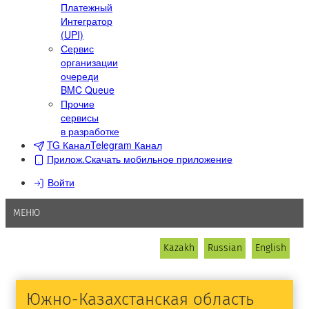
Платежный
Интегратор
(UPI)
Сервис
организации
очереди
BMC Queue
Прочие
сервисы
в разработке
TG Канал
Telegram Канал
Прилож.
Скачать мобильное приложение
Войти
МЕНЮ
Kazakh
Russian
English
Южно-Казахстанская область