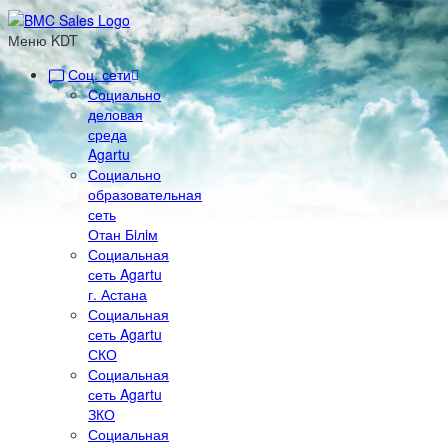
Меню KDT
Соц. сети
Социально
деловая
среда
Agartu
Социально
образовательная
сеть
Отан Бiлiм
Социальная
сеть Agartu
г. Астана
Социальная
сеть Agartu
СКО
Социальная
сеть Agartu
ЗКО
Социальная