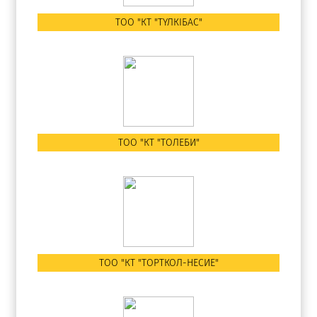
ТОО "КТ "ТҮЛКІБАС"
ТОО "КТ "ТОЛЕБИ"
ТОО "КТ "ТОРТКОЛ-НЕСИЕ"