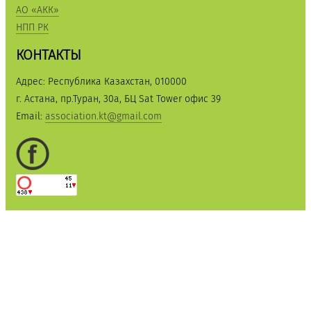
АО «АКК»
НПП РК
КОНТАКТЫ
Адрес: Республика Казахстан, 010000
г. Астана, пр.Туран, 30а, БЦ Sat Tower офис 39
Email:
association.kt@gmail.com