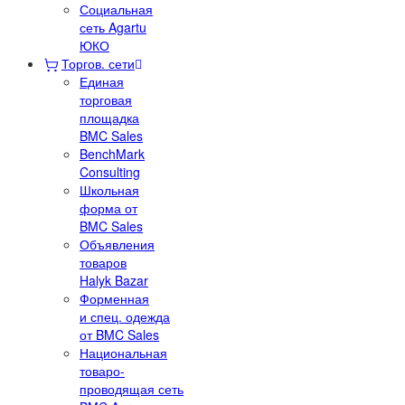
Социальная
сеть Agartu
ЮКО
Торгов. сети
Единая
торговая
площадка
BMC Sales
BenchMark
Consulting
Школьная
форма от
BMC Sales
Объявления
товаров
Halyk Bazar
Форменная
и спец. одежда
от BMC Sales
Национальная
товаро-
проводящая сеть