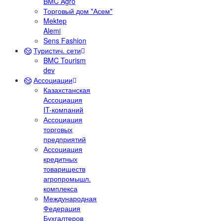
BMC Agro
Торговый дом "Асем"
Mektep
Alemi
Sens Fashion
Туристич. сети
BMC Tourism
dev
Ассоциации
Казахстанская
Ассоциация
IT-компаний
Ассоциация
торговых
предприятий
Ассоциация
кредитных
товариществ
агропромышл.
комплекса
Международная
Федерация
Бухгалтеров