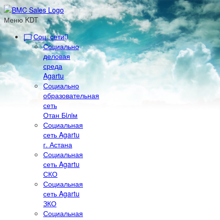
Меню KDT
Соц. сети
Социально
деловая
среда
Agartu
Социально
образовательная
сеть
Отан Бiлiм
Социальная
сеть Agartu
г. Астана
Социальная
сеть Agartu
СКО
Социальная
сеть Agartu
ЗКО
Социальная