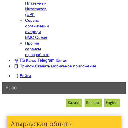
Платежный
Интегратор
(UPI)
Сервис
организации
очереди
BMC Queue
Прочие
сервисы
в разработке
TG Канал
Telegram Канал
Прилож.
Скачать мобильное приложение
Войти
МЕНЮ
Kazakh
Russian
English
Атырауская облать