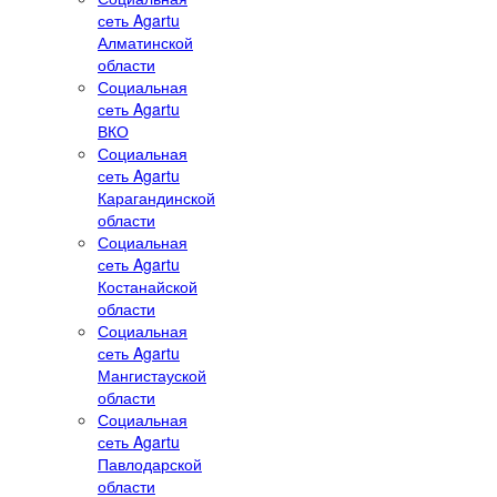
сеть Agartu
Алматинской
области
Социальная
сеть Agartu
ВКО
Социальная
сеть Agartu
Карагандинской
области
Социальная
сеть Agartu
Костанайской
области
Социальная
сеть Agartu
Мангистауской
области
Социальная
сеть Agartu
Павлодарской
области