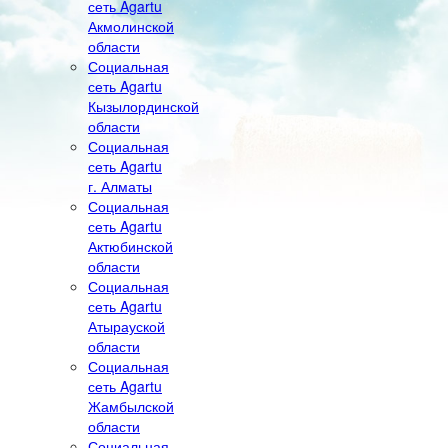
сеть Agartu
Акмолинской
области
Социальная
сеть Agartu
Кызылординской
области
Социальная
сеть Agartu
г. Алматы
Социальная
сеть Agartu
Актюбинской
области
Социальная
сеть Agartu
Атырауской
области
Социальная
сеть Agartu
Жамбылской
области
Социальная