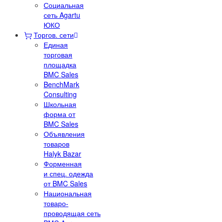
Социальная
сеть Agartu
ЮКО
Торгов. сети
Единая
торговая
площадка
BMC Sales
BenchMark
Consulting
Школьная
форма от
BMC Sales
Объявления
товаров
Halyk Bazar
Форменная
и спец. одежда
от BMC Sales
Национальная
товаро-
проводящая сеть