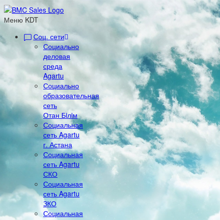
Меню KDT
Соц. сети
Социально
деловая
среда
Agartu
Социально
образовательная
сеть
Отан Бiлiм
Социальная
сеть Agartu
г. Астана
Социальная
сеть Agartu
СКО
Социальная
сеть Agartu
ЗКО
Социальная