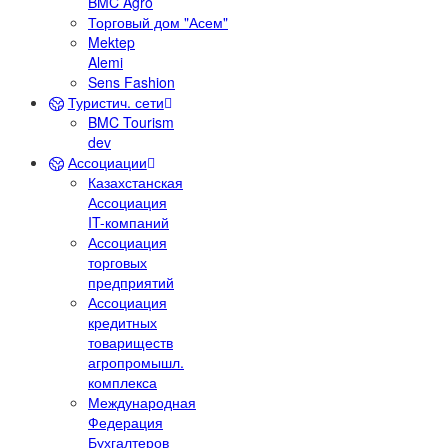
BMC Agro
Торговый дом "Асем"
Mektep
Alemi
Sens Fashion
Туристич. сети
BMC Tourism
dev
Ассоциации
Казахстанская
Ассоциация
IT-компаний
Ассоциация
торговых
предприятий
Ассоциация
кредитных
товариществ
агропромышл.
комплекса
Международная
Федерация
Бухгалтеров