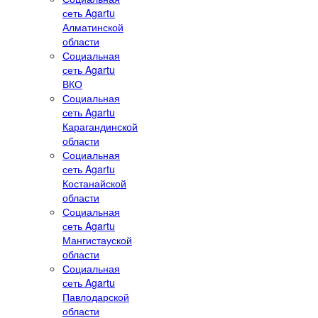
сеть Agartu
Алматинской
области
Социальная
сеть Agartu
ВКО
Социальная
сеть Agartu
Карагандинской
области
Социальная
сеть Agartu
Костанайской
области
Социальная
сеть Agartu
Мангистауской
области
Социальная
сеть Agartu
Павлодарской
области