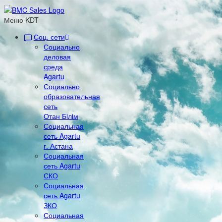
Меню KDT
Соц. сети
Социально
деловая
среда
Agartu
Социально
образовательная
сеть
Отан Бiлiм
Социальная
сеть Agartu
г. Астана
Социальная
сеть Agartu
СКО
Социальная
сеть Agartu
ЗКО
Социальная