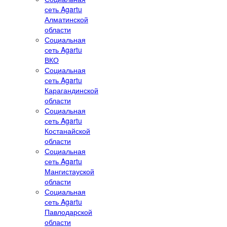
сеть Agartu
Алматинской
области
Социальная
сеть Agartu
ВКО
Социальная
сеть Agartu
Карагандинской
области
Социальная
сеть Agartu
Костанайской
области
Социальная
сеть Agartu
Мангистауской
области
Социальная
сеть Agartu
Павлодарской
области