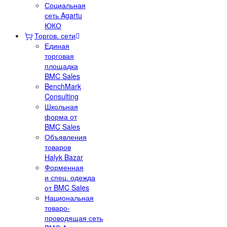
Социальная
сеть Agartu
ЮКО
Торгов. сети
Единая
торговая
площадка
BMC Sales
BenchMark
Consulting
Школьная
форма от
BMC Sales
Объявления
товаров
Halyk Bazar
Форменная
и спец. одежда
от BMC Sales
Национальная
товаро-
проводящая сеть