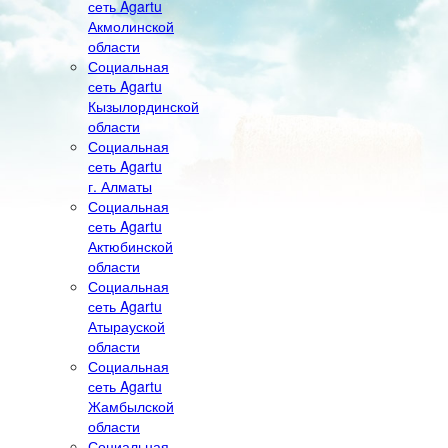
сеть Agartu
Акмолинской
области
Социальная
сеть Agartu
Кызылординской
области
Социальная
сеть Agartu
г. Алматы
Социальная
сеть Agartu
Актюбинской
области
Социальная
сеть Agartu
Атырауской
области
Социальная
сеть Agartu
Жамбылской
области
Социальная