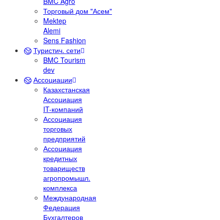
BMC Agro
Торговый дом "Асем"
Mektep
Alemi
Sens Fashion
Туристич. сети
BMC Tourism
dev
Ассоциации
Казахстанская
Ассоциация
IT-компаний
Ассоциация
торговых
предприятий
Ассоциация
кредитных
товариществ
агропромышл.
комплекса
Международная
Федерация
Бухгалтеров